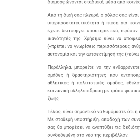
διαμορφώνονται σταδιακά, μέσα από κοινέ
Από τη δική σας πλευρά, ο ρόλος σας είνα
υπερπροστατευτικότητα ή πίεση για κοιν
έχετε λειτουργεί υποστηρικτικά, εφόσον 
ικανότητές της. Χρήσιμο είναι να αποφε
(«πρέπει να γνωρίσεις περισσότερους ανθ
αυτονομία και την αυτοεκτίμησή της («είναι
Παράλληλα, μπορείτε να την ενθαρρύνετε
ομάδες ή δραστηριότητες που ανταποκρί
αθλητικές ή πολιτιστικές ομάδες, εθελο
κοινωνική αλληλεπίδραση με τρόπο φυσικό 
ζωής.
Τέλος, είναι σημαντικό να θυμόμαστε ότι η
Με σταθερή υποστήριξη, αποδοχή των συνα
σας θα μπορέσει να αναπτύξει τις δεξιότη
συνδεδεμένη στο νέο της περιβάλλον.