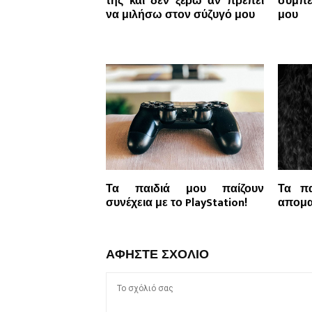
της και δεν ξέρω αν πρέπει
συμπε
να μιλήσω στον σύζυγό μου
μου
Τα παιδιά μου παίζουν
Τα πα
συνέχεια με το PlayStation!
απομα
ΑΦΉΣΤΕ ΣΧΌΛΙΟ