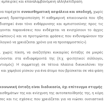
ς εμπειρίες και επαναλαμβανόμενη αλληλεπίδραση.
ι να παρέχετε
συναισθηματική ασφάλεια και αποδοχή
,
χωρίς
ωνική δραστηριοποίηση. Η καθημερινή επικοινωνία που ήδη
διατηρεί έναν τόνο ενθάρρυνσης και εμπιστοσύνης προς τις
ύγονται παραινέσεις που ενδέχεται να ενισχύσουν το άγχος
ρώπους») και να προτιμώνται φράσεις που ενδυναμώνουν την
 λογικό να χρειάζεσαι χρόνο για να προσαρμοστείς»).
, χωρίς πίεση, να αναζητήσει ευκαιρίες ένταξης σε μικρές
νονται στα ενδιαφέροντά της (π.χ. φοιτητικοί σύλλογοι,
ντισμός). Η συμμετοχή σε τέτοια πλαίσια διευκολύνει την
και χαμηλού ρίσκου για ένα άτομο που βρίσκεται σε νέα φάση
κοινωνική ένταξη είναι διαδικασία, όχι επίτευγμα στιγμής
.
ισθημάτων της και ενίσχυση της αυτοπεποίθησής της, η κόρη
τες και τις σχέσεις που χρειάζεται για να νιώσει ουσιαστικά