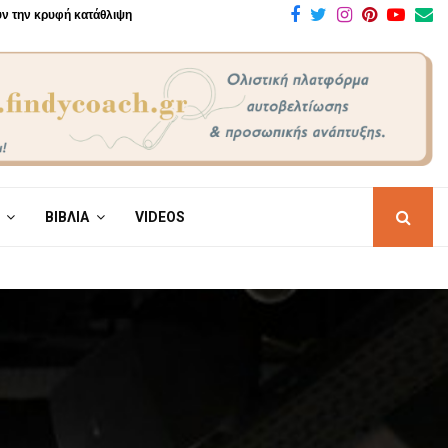
Facebook
Twitter
Instagram
Pinteres
Yout
E
ουν την κρυφή κατάθλιψη
ΒΙΒΛΙΑ
VIDEOS