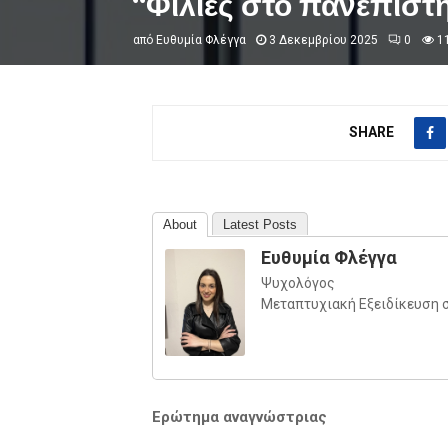
“Φιλίες στο πανεπιστ
από
Ευθυμία Φλέγγα
3 Δεκεμβρίου 2025
0
1
SHARE
About
Latest Posts
Ευθυμία Φλέγγα
Ψυχολόγος
Μεταπτυχιακή Εξειδίκευση 
Ερώτημα αναγνώστριας