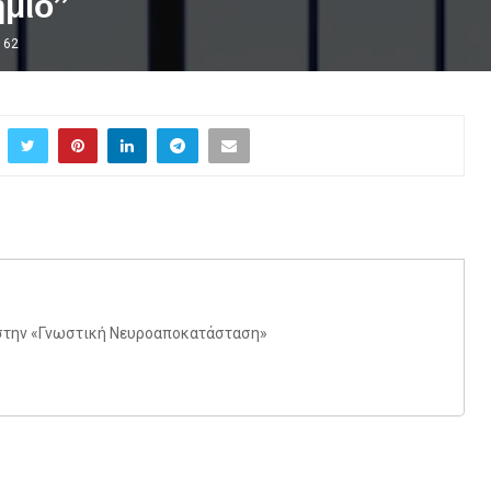
ήμιο”
162
στην «Γνωστική Νευροαποκατάσταση»