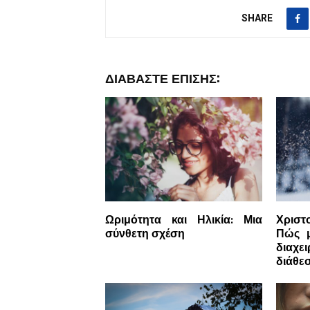
SHARE
ΔΙΑΒΆΣΤΕ ΕΠΊΣΗΣ:
Ωριμότητα και Ηλικία: Μια
Χριστ
σύνθετη σχέση
Πώς μ
διαχε
διάθεσ