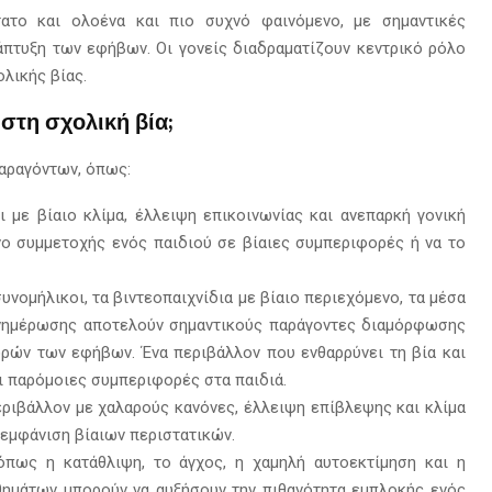
ατο και ολοένα και πιο συχνό φαινόμενο, με σημαντικές
άπτυξη των εφήβων. Οι γονείς διαδραματίζουν κεντρικό ρόλο
λικής βίας.
στη σχολική βία;
παραγόντων, όπως:
ι με βίαιο κλίμα, έλλειψη επικοινωνίας και ανεπαρκή γονική
νο συμμετοχής ενός παιδιού σε βίαιες συμπεριφορές ή να το
 συνομήλικοι, τα βιντεοπαιχνίδια με βίαιο περιεχόμενο, τα μέσα
ενημέρωσης αποτελούν σημαντικούς παράγοντες διαμόρφωσης
ρών των εφήβων. Ένα περιβάλλον που ενθαρρύνει τη βία και
ι παρόμοιες συμπεριφορές στα παιδιά.
ριβάλλον με χαλαρούς κανόνες, έλλειψη επίβλεψης και κλίμα
 εμφάνιση βίαιων περιστατικών.
όπως η κατάθλιψη, το άγχος, η χαμηλή αυτοεκτίμηση και η
θημάτων μπορούν να αυξήσουν την πιθανότητα εμπλοκής ενός