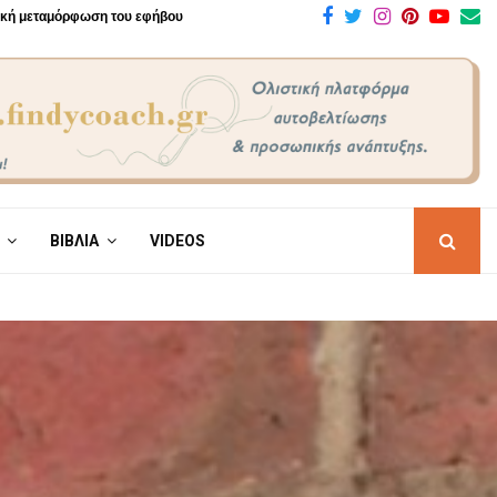
Facebook
Twitter
Instagram
Pinteres
Yout
E
πική μεταμόρφωση του εφήβου
ΒΙΒΛΙΑ
VIDEOS