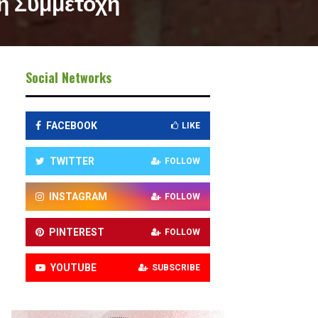
κή Συμμετοχή
Social Networks
FACEBOOK
LIKE
TWITTER
FOLLOW
INSTAGRAM
FOLLOW
PINTEREST
FOLLOW
YOUTUBE
SUBSCRIBE