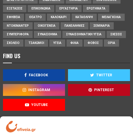
ΕΞΕΤΆΣΕΙΣ
ΕΠΙΚΟΙΝΩΝΊΑ
ΕΡΓΑΣΤΉΡΙΑ
ΕΡΩΤΉΜΑΤΑ
ΕΦΗΒΕΊΑ
ΘΈΑΤΡΟ
ΚΑΛΟΚΑΊΡΙ
ΚΑΤΆΘΛΙΨΗ
ΜΕΛΑΓΧΟΛΊΑ
ΝΤΟΚΙΜΑΝΤΈΡ
ΟΙΚΟΓΈΝΕΙΑ
ΠΑΝΕΛΛΉΝΙΕΣ
ΣΕΜΙΝΆΡΙΑ
ΣΥΜΠΕΡΙΦΟΡΆ
ΣΥΝΑΊΣΘΗΜΑ
ΣΥΝΑΙΣΘΗΜΑΤΙΚΉ ΥΓΕΊΑ
ΣΧΈΣΕΙΣ
ΣΧΟΛΕΊΟ
ΤΣΑΚΩΜΟΊ
ΥΓΕΊΑ
ΦΙΛΊΑ
ΦΌΒΟΣ
ΌΡΙΑ
FIND US
FACEBOOK
TWITTER
INSTAGRAM
PINTEREST
YOUTUBE