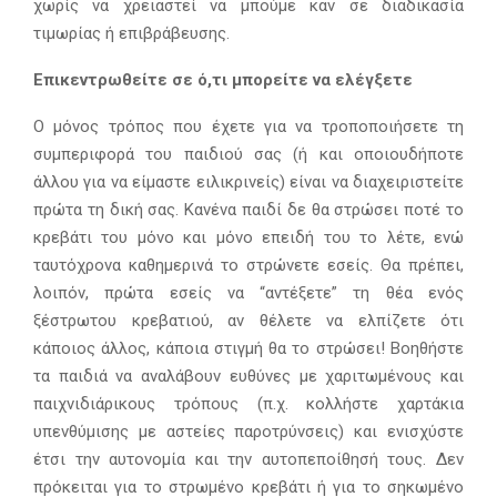
χωρίς να χρειαστεί να μπούμε καν σε διαδικασία
τιμωρίας ή επιβράβευσης.
Επικεντρωθείτε σε ό,τι μπορείτε να ελέγξετε
Ο μόνος τρόπος που έχετε για να τροποποιήσετε τη
συμπεριφορά του παιδιού σας (ή και οποιουδήποτε
άλλου για να είμαστε ειλικρινείς) είναι να διαχειριστείτε
πρώτα τη δική σας. Κανένα παιδί δε θα στρώσει ποτέ το
κρεβάτι του μόνο και μόνο επειδή του το λέτε, ενώ
ταυτόχρονα καθημερινά το στρώνετε εσείς. Θα πρέπει,
λοιπόν, πρώτα εσείς να “αντέξετε” τη θέα ενός
ξέστρωτου κρεβατιού, αν θέλετε να ελπίζετε ότι
κάποιος άλλος, κάποια στιγμή θα το στρώσει! Βοηθήστε
τα παιδιά να αναλάβουν ευθύνες με χαριτωμένους και
παιχνιδιάρικους τρόπους (π.χ. κολλήστε χαρτάκια
υπενθύμισης με αστείες παροτρύνσεις) και ενισχύστε
έτσι την αυτονομία και την αυτοπεποίθησή τους. Δεν
πρόκειται για το στρωμένο κρεβάτι ή για το σηκωμένο