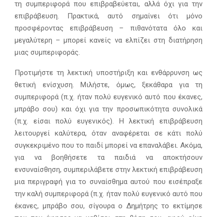
τη συμπεριφορά που επιβραβεύεται, αλλά όχι για την
επιβράβευση. Πρακτικά, αυτό σημαίνει ότι μόνο
προσφέροντας επιβράβευση – πιθανότατα όλο και
μεγαλύτερη – μπορεί κανείς να ελπίζει στη διατήρηση
μιας συμπεριφοράς.
Προτιμήστε τη λεκτική υποστήριξη και ενθάρρυνση ως
θετική ενίσχυση. Μιλήστε, όμως, ξεκάθαρα για τη
συμπεριφορά (π.χ. ήταν πολύ ευγενικό αυτό που έκανες,
μπράβο σου) και όχι για την προσωπικότητα συνολικά
(π.χ. είσαι πολύ ευγενικός). Η λεκτική επιβράβευση
λειτουργεί καλύτερα, όταν αναφέρεται σε κάτι πολύ
συγκεκριμένο που το παιδί μπορεί να επαναλάβει. Ακόμα,
για να βοηθήσετε τα παιδιά να αποκτήσουν
ενσυναίσθηση, συμπεριλάβετε στην λεκτική επιβράβευση
μια περιγραφή για το συναίσθημα αυτού που εισέπραξε
την καλή συμπεριφορά (π.χ. ήταν πολύ ευγενικό αυτό που
έκανες, μπράβο σου, σίγουρα ο Δημήτρης το εκτίμησε