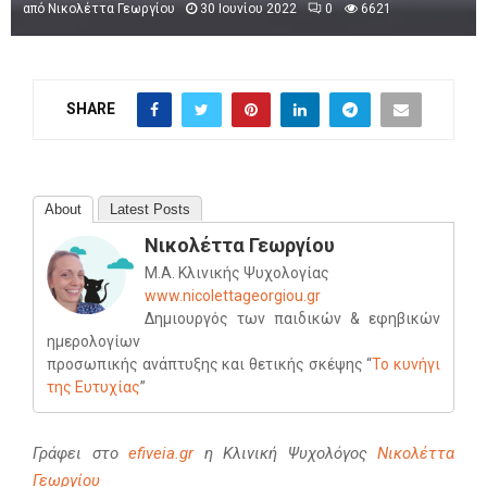
από
Νικολέττα Γεωργίου
30 Ιουνίου 2022
0
6621
SHARE
About
Latest Posts
Νικολέττα Γεωργίου
Μ.Α. Κλινικής Ψυχολογίας
www.nicolettageorgiou.gr
Δημιουργός των παιδικών & εφηβικών
ημερολογίων
προσωπικής ανάπτυξης και θετικής σκέψης “
Το κυνήγι
της Ευτυχίας
”
Γράφει στο
efiveia.gr
η Κλινική Ψυχολόγος
Νικολέττα
Γεωργίου