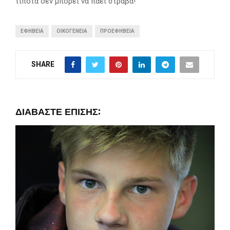
τίποτα δεν μπορεί να πάει στραβά!
ΕΦΗΒΕΊΑ
ΟΙΚΟΓΈΝΕΙΑ
ΠΡΟΕΦΗΒΕΊΑ
SHARE
ΔΙΑΒΆΣΤΕ ΕΠΊΣΗΣ: