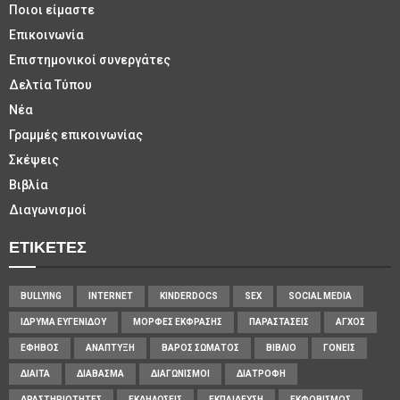
Ποιοι είμαστε
Επικοινωνία
Επιστημονικοί συνεργάτες
Δελτία Τύπου
Νέα
Γραμμές επικοινωνίας
Σκέψεις
Βιβλία
Διαγωνισμοί
ΕΤΙΚΈΤΕΣ
BULLYING
INTERNET
KINDERDOCS
SEX
SOCIAL MEDIA
ΊΔΡΥΜΑ ΕΥΓΕΝΊΔΟΥ
ΜΟΡΦΈΣ ΈΚΦΡΑΣΗΣ
ΠΑΡΑΣΤΆΣΕΙΣ
ΆΓΧΟΣ
ΈΦΗΒΟΣ
ΑΝΆΠΤΥΞΗ
ΒΆΡΟΣ ΣΏΜΑΤΟΣ
ΒΙΒΛΊΟ
ΓΟΝΕΊΣ
ΔΊΑΙΤΑ
ΔΙΆΒΑΣΜΑ
ΔΙΑΓΩΝΙΣΜΟΊ
ΔΙΑΤΡΟΦΉ
ΔΡΑΣΤΗΡΙΌΤΗΤΕΣ
ΕΚΔΗΛΏΣΕΙΣ
ΕΚΠΑΊΔΕΥΣΗ
ΕΚΦΟΒΙΣΜΌΣ