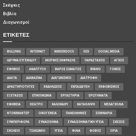
Σκέψεις
Βιβλία
Διαγωνισμοί
ΕΤΙΚΈΤΕΣ
BULLYING
INTERNET
KINDERDOCS
SEX
SOCIAL MEDIA
ΊΔΡΥΜΑ ΕΥΓΕΝΊΔΟΥ
ΜΟΡΦΈΣ ΈΚΦΡΑΣΗΣ
ΠΑΡΑΣΤΆΣΕΙΣ
ΆΓΧΟΣ
ΈΦΗΒΟΣ
ΑΝΆΠΤΥΞΗ
ΒΆΡΟΣ ΣΏΜΑΤΟΣ
ΒΙΒΛΊΟ
ΓΟΝΕΊΣ
ΔΊΑΙΤΑ
ΔΙΆΒΑΣΜΑ
ΔΙΑΓΩΝΙΣΜΟΊ
ΔΙΑΤΡΟΦΉ
ΔΡΑΣΤΗΡΙΌΤΗΤΕΣ
ΕΚΔΗΛΏΣΕΙΣ
ΕΚΠΑΊΔΕΥΣΗ
ΕΚΦΟΒΙΣΜΌΣ
ΕΞΕΤΆΣΕΙΣ
ΕΠΙΚΟΙΝΩΝΊΑ
ΕΡΓΑΣΤΉΡΙΑ
ΕΡΩΤΉΜΑΤΑ
ΕΦΗΒΕΊΑ
ΘΈΑΤΡΟ
ΚΑΛΟΚΑΊΡΙ
ΚΑΤΆΘΛΙΨΗ
ΜΕΛΑΓΧΟΛΊΑ
ΝΤΟΚΙΜΑΝΤΈΡ
ΟΙΚΟΓΈΝΕΙΑ
ΠΑΝΕΛΛΉΝΙΕΣ
ΣΕΜΙΝΆΡΙΑ
ΣΥΜΠΕΡΙΦΟΡΆ
ΣΥΝΑΊΣΘΗΜΑ
ΣΥΝΑΙΣΘΗΜΑΤΙΚΉ ΥΓΕΊΑ
ΣΧΈΣΕΙΣ
ΣΧΟΛΕΊΟ
ΤΣΑΚΩΜΟΊ
ΥΓΕΊΑ
ΦΙΛΊΑ
ΦΌΒΟΣ
ΌΡΙΑ