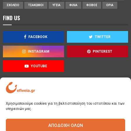
ΣΧΟΛΕΊΟ
ΤΣΑΚΩΜΟΊ
ΥΓΕΊΑ
ΦΙΛΊΑ
ΦΌΒΟΣ
ΌΡΙΑ
FIND US
FACEBOOK
TWITTER
INSTAGRAM
PINTEREST
YOUTUBE
Όροι χρήσης
Χρησιμοποιούμε cookies για τη βελτιστοποίηση του ιστοτόπου και των
Πολιτική απορρήτου
υπηρεσιών μας.
Πολιτική cookies
ΑΠΟΔΟΧΉ ΌΛΩΝ