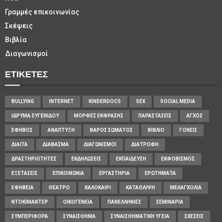
Γραμμές επικοινωνίας
Σκέψεις
Βιβλία
Διαγωνισμοί
ΕΤΙΚΈΤΕΣ
BULLYING
INTERNET
KINDERDOCS
SEX
SOCIAL MEDIA
ΊΔΡΥΜΑ ΕΥΓΕΝΊΔΟΥ
ΜΟΡΦΈΣ ΈΚΦΡΑΣΗΣ
ΠΑΡΑΣΤΆΣΕΙΣ
ΆΓΧΟΣ
ΈΦΗΒΟΣ
ΑΝΆΠΤΥΞΗ
ΒΆΡΟΣ ΣΏΜΑΤΟΣ
ΒΙΒΛΊΟ
ΓΟΝΕΊΣ
ΔΊΑΙΤΑ
ΔΙΆΒΑΣΜΑ
ΔΙΑΓΩΝΙΣΜΟΊ
ΔΙΑΤΡΟΦΉ
ΔΡΑΣΤΗΡΙΌΤΗΤΕΣ
ΕΚΔΗΛΏΣΕΙΣ
ΕΚΠΑΊΔΕΥΣΗ
ΕΚΦΟΒΙΣΜΌΣ
ΕΞΕΤΆΣΕΙΣ
ΕΠΙΚΟΙΝΩΝΊΑ
ΕΡΓΑΣΤΉΡΙΑ
ΕΡΩΤΉΜΑΤΑ
ΕΦΗΒΕΊΑ
ΘΈΑΤΡΟ
ΚΑΛΟΚΑΊΡΙ
ΚΑΤΆΘΛΙΨΗ
ΜΕΛΑΓΧΟΛΊΑ
ΝΤΟΚΙΜΑΝΤΈΡ
ΟΙΚΟΓΈΝΕΙΑ
ΠΑΝΕΛΛΉΝΙΕΣ
ΣΕΜΙΝΆΡΙΑ
ΣΥΜΠΕΡΙΦΟΡΆ
ΣΥΝΑΊΣΘΗΜΑ
ΣΥΝΑΙΣΘΗΜΑΤΙΚΉ ΥΓΕΊΑ
ΣΧΈΣΕΙΣ