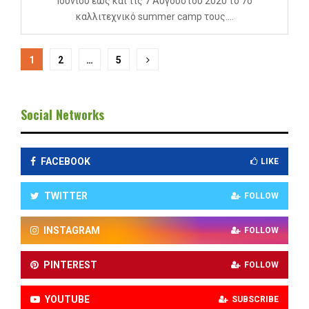
Ιουνίου έως και τις 7 Αυγούστου 2020 το 7ο
καλλιτεχνικό summer camp τους....
Σελιδοποίηση
1
2
…
5
άρθρων
Social Networks
FACEBOOK
LIKE
TWITTER
FOLLOW
INSTAGRAM
FOLLOW
PINTEREST
FOLLOW
YOUTUBE
SUBSCRIBE