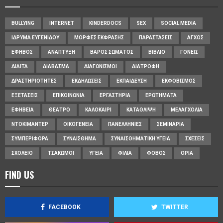
BULLYING
INTERNET
KINDERDOCS
SEX
SOCIAL MEDIA
ΊΔΡΥΜΑ ΕΥΓΕΝΊΔΟΥ
ΜΟΡΦΈΣ ΈΚΦΡΑΣΗΣ
ΠΑΡΑΣΤΆΣΕΙΣ
ΆΓΧΟΣ
ΈΦΗΒΟΣ
ΑΝΆΠΤΥΞΗ
ΒΆΡΟΣ ΣΏΜΑΤΟΣ
ΒΙΒΛΊΟ
ΓΟΝΕΊΣ
ΔΊΑΙΤΑ
ΔΙΆΒΑΣΜΑ
ΔΙΑΓΩΝΙΣΜΟΊ
ΔΙΑΤΡΟΦΉ
ΔΡΑΣΤΗΡΙΌΤΗΤΕΣ
ΕΚΔΗΛΏΣΕΙΣ
ΕΚΠΑΊΔΕΥΣΗ
ΕΚΦΟΒΙΣΜΌΣ
ΕΞΕΤΆΣΕΙΣ
ΕΠΙΚΟΙΝΩΝΊΑ
ΕΡΓΑΣΤΉΡΙΑ
ΕΡΩΤΉΜΑΤΑ
ΕΦΗΒΕΊΑ
ΘΈΑΤΡΟ
ΚΑΛΟΚΑΊΡΙ
ΚΑΤΆΘΛΙΨΗ
ΜΕΛΑΓΧΟΛΊΑ
ΝΤΟΚΙΜΑΝΤΈΡ
ΟΙΚΟΓΈΝΕΙΑ
ΠΑΝΕΛΛΉΝΙΕΣ
ΣΕΜΙΝΆΡΙΑ
ΣΥΜΠΕΡΙΦΟΡΆ
ΣΥΝΑΊΣΘΗΜΑ
ΣΥΝΑΙΣΘΗΜΑΤΙΚΉ ΥΓΕΊΑ
ΣΧΈΣΕΙΣ
ΣΧΟΛΕΊΟ
ΤΣΑΚΩΜΟΊ
ΥΓΕΊΑ
ΦΙΛΊΑ
ΦΌΒΟΣ
ΌΡΙΑ
FIND US
FACEBOOK
TWITTER