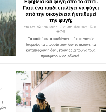
Εφηβεία και φυγή από το σπίτι.
Γιατί ένα παιδί επιλέγει να φύγει
από την οικογένεια ή επιθυμεί
την φυγή;
από
Αργυρώ Βουζβούρη
28 Απριλίου 2026
0
749
Τα παιδιά αυτά αισθάνονται ότι οι γονείς
διαρκώς τα απορρίπτουν, δεν τα ακούνε, τα
καταπιέζουν ή δεν θέτουν όρια που να τους
προσφέρουν ασφάλεια!...
7
 Η
αγών