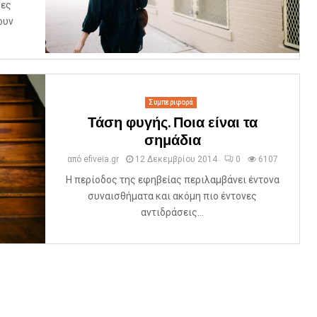
κες
ουν
Συμπεριφορά
Τάση φυγής. Ποια είναι τα
σημάδια
από
efiveia.gr
12 Δεκεμβρίου 2014
0
6107
Η περίοδος της εφηβείας περιλαμβάνει έντονα
συναισθήματα και ακόμη πιο έντονες
αντιδράσεις...