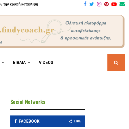
Facebook
Twitter
Instagram
Pinteres
Yout
E
ουν την κρυφή κατάθλιψη
ΒΙΒΛΙΑ
VIDEOS
Social Networks
FACEBOOK
LIKE