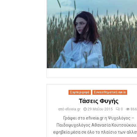
Συμπεριφορά
Συναισθηματική υγεία
Τάσεις Φυγής
από
efiveia.gr
29 Μαΐου 2015
0
866
Γράφει στο efiveia.gr η Ψυχολόγος –
Παιδοψυχολόγος Αθανασία Κουτσούκου.
εφηβεία μέσα σε όλο το πλαίσιο των αλλ