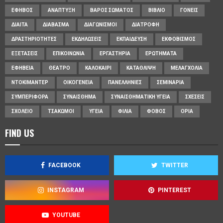
ΈΦΗΒΟΣ
ΑΝΆΠΤΥΞΗ
ΒΆΡΟΣ ΣΏΜΑΤΟΣ
ΒΙΒΛΊΟ
ΓΟΝΕΊΣ
ΔΊΑΙΤΑ
ΔΙΆΒΑΣΜΑ
ΔΙΑΓΩΝΙΣΜΟΊ
ΔΙΑΤΡΟΦΉ
ΔΡΑΣΤΗΡΙΌΤΗΤΕΣ
ΕΚΔΗΛΏΣΕΙΣ
ΕΚΠΑΊΔΕΥΣΗ
ΕΚΦΟΒΙΣΜΌΣ
ΕΞΕΤΆΣΕΙΣ
ΕΠΙΚΟΙΝΩΝΊΑ
ΕΡΓΑΣΤΉΡΙΑ
ΕΡΩΤΉΜΑΤΑ
ΕΦΗΒΕΊΑ
ΘΈΑΤΡΟ
ΚΑΛΟΚΑΊΡΙ
ΚΑΤΆΘΛΙΨΗ
ΜΕΛΑΓΧΟΛΊΑ
ΝΤΟΚΙΜΑΝΤΈΡ
ΟΙΚΟΓΈΝΕΙΑ
ΠΑΝΕΛΛΉΝΙΕΣ
ΣΕΜΙΝΆΡΙΑ
ΣΥΜΠΕΡΙΦΟΡΆ
ΣΥΝΑΊΣΘΗΜΑ
ΣΥΝΑΙΣΘΗΜΑΤΙΚΉ ΥΓΕΊΑ
ΣΧΈΣΕΙΣ
ΣΧΟΛΕΊΟ
ΤΣΑΚΩΜΟΊ
ΥΓΕΊΑ
ΦΙΛΊΑ
ΦΌΒΟΣ
ΌΡΙΑ
FIND US
FACEBOOK
TWITTER
INSTAGRAM
PINTEREST
YOUTUBE