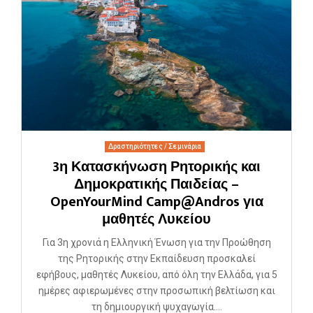
Δραστηριότητες / Σεμινάρια
3η Κατασκήνωση Ρητορικής και
Δημοκρατικής Παιδείας –
OpenYourMind Camp@Andros για
μαθητές Λυκείου
Για 3η χρονιά η Ελληνική Ένωση για την Προώθηση
της Ρητορικής στην Εκπαίδευση προσκαλεί
εφήβους, μαθητές Λυκείου, από όλη την Ελλάδα, για 5
ημέρες αφιερωμένες στην προσωπική βελτίωση και
τη δημιουργική ψυχαγωγία....