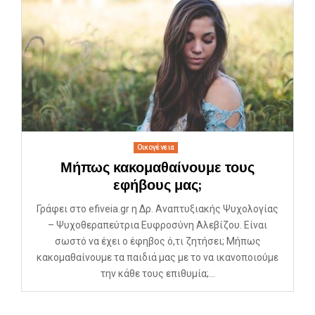
Οικογένεια
Μήπως κακομαθαίνουμε τους
εφήβους μας;
Γράφει στο efiveia.gr η Δρ. Αναπτυξιακής Ψυχολογίας
– Ψυχοθεραπεύτρια Ευφροσύνη Αλεβίζου. Είναι
σωστό να έχει ο έφηβος ό,τι ζητήσει; Μήπως
κακομαθαίνουμε τα παιδιά μας με το να ικανοποιούμε
την κάθε τους επιθυμία;...