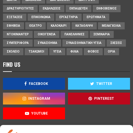
ΔΡΑΣΤΗΡΙΌΤΗΤΕΣ
ΕΚΔΗΛΏΣΕΙΣ
ΕΚΠΑΊΔΕΥΣΗ
ΕΚΦΟΒΙΣΜΌΣ
ΕΞΕΤΆΣΕΙΣ
ΕΠΙΚΟΙΝΩΝΊΑ
ΕΡΓΑΣΤΉΡΙΑ
ΕΡΩΤΉΜΑΤΑ
ΕΦΗΒΕΊΑ
ΘΈΑΤΡΟ
ΚΑΛΟΚΑΊΡΙ
ΚΑΤΆΘΛΙΨΗ
ΜΕΛΑΓΧΟΛΊΑ
ΝΤΟΚΙΜΑΝΤΈΡ
ΟΙΚΟΓΈΝΕΙΑ
ΠΑΝΕΛΛΉΝΙΕΣ
ΣΕΜΙΝΆΡΙΑ
ΣΥΜΠΕΡΙΦΟΡΆ
ΣΥΝΑΊΣΘΗΜΑ
ΣΥΝΑΙΣΘΗΜΑΤΙΚΉ ΥΓΕΊΑ
ΣΧΈΣΕΙΣ
ΣΧΟΛΕΊΟ
ΤΣΑΚΩΜΟΊ
ΥΓΕΊΑ
ΦΙΛΊΑ
ΦΌΒΟΣ
ΌΡΙΑ
FIND US
FACEBOOK
TWITTER
INSTAGRAM
PINTEREST
YOUTUBE