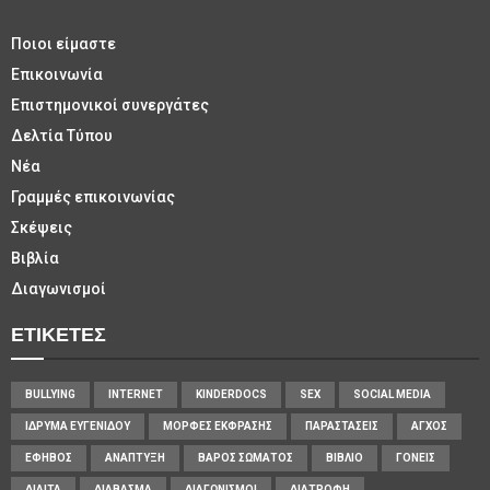
Ποιοι είμαστε
Επικοινωνία
Επιστημονικοί συνεργάτες
Δελτία Τύπου
Νέα
Γραμμές επικοινωνίας
Σκέψεις
Βιβλία
Διαγωνισμοί
ΕΤΙΚΈΤΕΣ
BULLYING
INTERNET
KINDERDOCS
SEX
SOCIAL MEDIA
ΊΔΡΥΜΑ ΕΥΓΕΝΊΔΟΥ
ΜΟΡΦΈΣ ΈΚΦΡΑΣΗΣ
ΠΑΡΑΣΤΆΣΕΙΣ
ΆΓΧΟΣ
ΈΦΗΒΟΣ
ΑΝΆΠΤΥΞΗ
ΒΆΡΟΣ ΣΏΜΑΤΟΣ
ΒΙΒΛΊΟ
ΓΟΝΕΊΣ
ΔΊΑΙΤΑ
ΔΙΆΒΑΣΜΑ
ΔΙΑΓΩΝΙΣΜΟΊ
ΔΙΑΤΡΟΦΉ