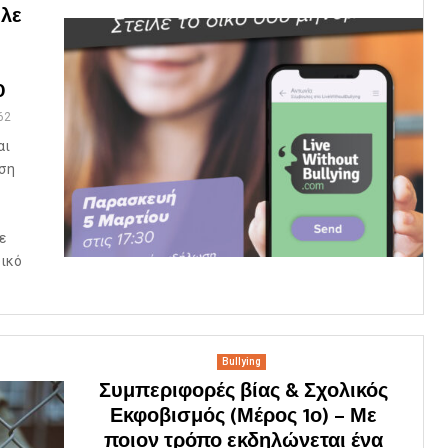
ίλε
0
62
αι
νση
ε
δικό
Bullying
Συμπεριφορές βίας & Σχολικός
Εκφοβισμός (Μέρος 1ο) – Με
ποιον τρόπο εκδηλώνεται ένα