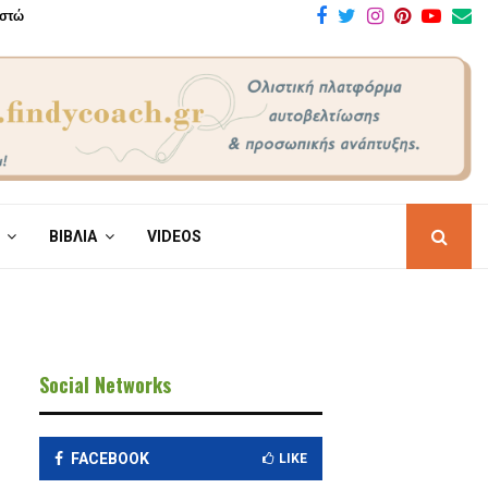
Facebook
Twitter
Instagram
Pinteres
Yout
E
υστώ
ΒΙΒΛΙΑ
VIDEOS
Social Networks
FACEBOOK
LIKE