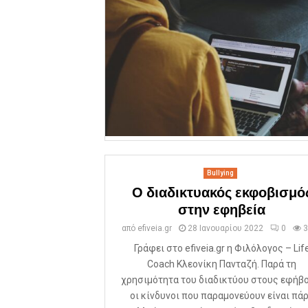
Bullying
Ο διαδικτυακός εκφοβισμό
στην εφηβεία
από
efiveia.gr
28 Ιανουαρίου 2022
0
3
Γράφει στο efiveia.gr η Φιλόλογος – Lif
Coach Κλεονίκη Πανταζή. Παρά τη
χρησιμότητα του διαδικτύου στους εφήβο
οι κίνδυνοι που παραμονεύουν είναι πά