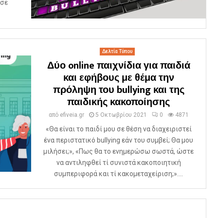
 σε
Δελτία Τύπου
Δύο online παιχνίδια για παιδιά
και εφήβους με θέμα την
πρόληψη του bullying και της
παιδικής κακοποίησης
από
efiveia.gr
5 Οκτωβρίου 2021
0
4871
«Θα είναι το παιδί μου σε θέση να διαχειριστεί
ένα περιστατικό bullying εάν του συμβεί; Θα μου
μιλήσει;», «Πως θα το ενημερώσω σωστά, ώστε
να αντιληφθεί τί συνιστά κακοποιητική
συμπεριφορά και τί κακομεταχείριση;»....