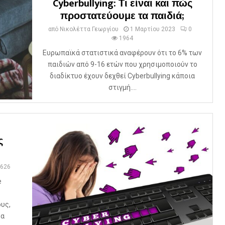
Cyberbullying: Τι είναι και πώς
προστατεύουμε τα παιδιά;
από
Νικολέττα Γεωργίου
1 Μαρτίου 2023
0
1964
Ευρωπαϊκά στατιστικά αναφέρουν ότι το 6% των
παιδιών από 9-16 ετών που χρησιμοποιούν το
διαδίκτυο έχουν δεχθεί Cyberbullying κάποια
στιγμή....
ς
626
e
υς,
ρα