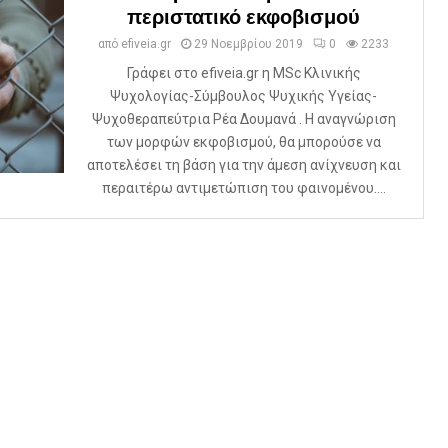
περιστατικό εκφοβισμού
από
efiveia.gr
29 Νοεμβρίου 2019
0
2233
Γράφει στο efiveia.gr η MSc Κλινικής
Ψυχολογίας-Σύμβουλος Ψυχικής Υγείας-
Ψυχοθεραπεύτρια Ρέα Δουμανά . H αναγνώριση
των μορφών εκφοβισμού, θα μπορούσε να
αποτελέσει τη βάση για την άμεση ανίχνευση και
περαιτέρω αντιμετώπιση του φαινομένου....