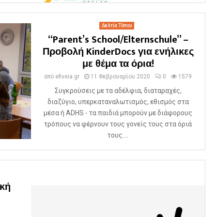
Δελτία Τύπου
“Parent’s School/Elternschule” –
Προβολή KinderDocs για ενήλικες
με θέμα τα όρια!
από
efiveia.gr
11 Φεβρουαρίου 2020
0
1579
Συγκρούσεις με τα αδέλφια, διαταραχές,
διαζύγιο, υπερκαταναλωτισμός, εθισμός στα
μέσα ή ADHS - τα παιδιά μπορούν με διάφορους
τρόπους να φέρνουν τους γονείς τους στα όριά
τους....
ική