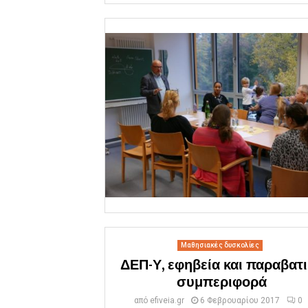
Μαθησιακές δυσκολίες
ΔΕΠ-Υ, εφηβεία και παραβατ
συμπεριφορά
από
efiveia.gr
6 Φεβρουαρίου 2017
0