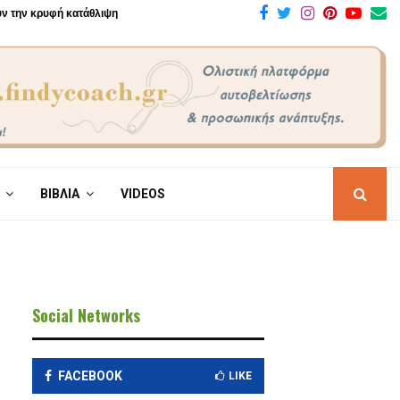
Facebook
Twitter
Instagram
Pinteres
Yout
E
ουν την κρυφή κατάθλιψη
ΒΙΒΛΙΑ
VIDEOS
Social Networks
FACEBOOK
LIKE