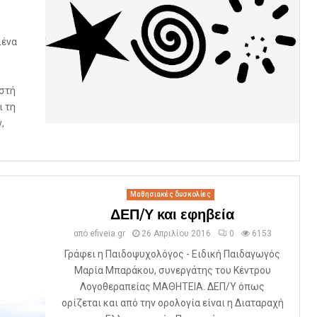
λένα
στή
ι τη
,
Μαθησιακές δυσκολίες
ΔΕΠ/Υ και εφηβεία
από
efiveia.gr
26 Απριλίου 2016
0
6153
Γράφει η Παιδοψυχολόγος - Ειδική Παιδαγωγός
Μαρία Μπαράκου, συνεργάτης του Κέντρου
Λογοθεραπείας ΜΑΘΗΤΕΙΑ. ΔΕΠ/Υ όπως
ορίζεται και από την ορολογία είναι η Διαταραχή