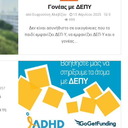
Γονέας με ΔΕΠΥ
από
Ευφροσύνη Αλεβίζου
15 Απριλίου 2025
0
999
Δεν είναι ασυνήθιστο σε οικογένειες που το
παιδί εμφανίζει ΔΕΠ-Υ, να εμφανίζει ΔΕΠ-Υ και ο
γονέας....
357
α
 τη