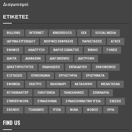
Διαγωνισμοί
ΕΤΙΚΈΤΕΣ
BULLYING
INTERNET
KINDERDOCS
SEX
SOCIAL MEDIA
ΊΔΡΥΜΑ ΕΥΓΕΝΊΔΟΥ
ΜΟΡΦΈΣ ΈΚΦΡΑΣΗΣ
ΠΑΡΑΣΤΆΣΕΙΣ
ΆΓΧΟΣ
ΈΦΗΒΟΣ
ΑΝΆΠΤΥΞΗ
ΒΆΡΟΣ ΣΏΜΑΤΟΣ
ΒΙΒΛΊΟ
ΓΟΝΕΊΣ
ΔΊΑΙΤΑ
ΔΙΆΒΑΣΜΑ
ΔΙΑΓΩΝΙΣΜΟΊ
ΔΙΑΤΡΟΦΉ
ΔΡΑΣΤΗΡΙΌΤΗΤΕΣ
ΕΚΔΗΛΏΣΕΙΣ
ΕΚΠΑΊΔΕΥΣΗ
ΕΚΦΟΒΙΣΜΌΣ
ΕΞΕΤΆΣΕΙΣ
ΕΠΙΚΟΙΝΩΝΊΑ
ΕΡΓΑΣΤΉΡΙΑ
ΕΡΩΤΉΜΑΤΑ
ΕΦΗΒΕΊΑ
ΘΈΑΤΡΟ
ΚΑΛΟΚΑΊΡΙ
ΚΑΤΆΘΛΙΨΗ
ΜΕΛΑΓΧΟΛΊΑ
ΝΤΟΚΙΜΑΝΤΈΡ
ΟΙΚΟΓΈΝΕΙΑ
ΠΑΝΕΛΛΉΝΙΕΣ
ΣΕΜΙΝΆΡΙΑ
ΣΥΜΠΕΡΙΦΟΡΆ
ΣΥΝΑΊΣΘΗΜΑ
ΣΥΝΑΙΣΘΗΜΑΤΙΚΉ ΥΓΕΊΑ
ΣΧΈΣΕΙΣ
ΣΧΟΛΕΊΟ
ΤΣΑΚΩΜΟΊ
ΥΓΕΊΑ
ΦΙΛΊΑ
ΦΌΒΟΣ
ΌΡΙΑ
FIND US