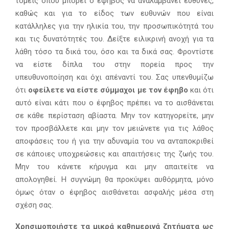
τομείς όπου μπορεί ο έφηβος να αναλαμβάνει ευθύνες,
καθώς και για το είδος των ευθυνών που είναι
κατάλληλες για την ηλικία του, την προσωπικότητά του
και τις δυνατότητές του. Δείξτε ειλικρινή ανοχή για τα
λάθη τόσο τα δικά του, όσο και τα δικά σας. Φροντίστε
να είστε δίπλα του στην πορεία προς την
υπευθυνοποίηση και όχι απέναντί του. Σας υπενθυμίζω
ότι
οφείλετε να είστε σύμμαχοι με τον έφηβο
και ότι
αυτό είναι κάτι που ο έφηβος πρέπει να το αισθάνεται
σε κάθε περίσταση αβίαστα. Μην τον κατηγορείτε, μην
τον προσβάλλετε και μην τον μειώνετε για τις λάθος
αποφάσεις του ή για την αδυναμία του να ανταποκριθεί
σε κάποιες υποχρεώσεις και απαιτήσεις της ζωής του.
Μην του κάνετε κήρυγμα και μην απαιτείτε να
απολογηθεί. Η συγνώμη θα προκύψει αυθόρμητα, μόνο
όμως όταν ο έφηβος αισθάνεται ασφαλής μέσα στη
σχέση σας.
Χρησιμοποιήστε τα μικρά καθημερινά ζητήματα ως