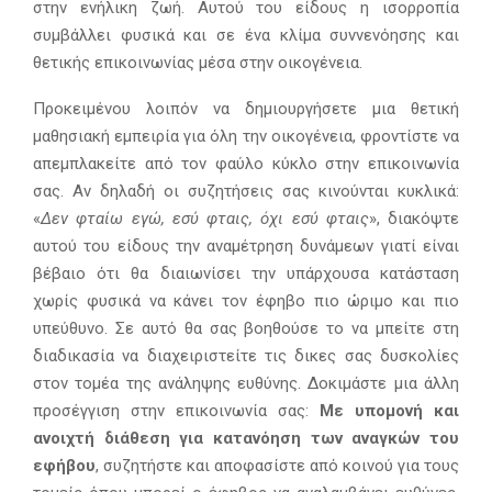
στην ενήλικη ζωή. Αυτού του είδους η ισορροπία
συμβάλλει φυσικά και σε ένα κλίμα συννενόησης και
θετικής επικοινωνίας μέσα στην οικογένεια.
Προκειμένου λοιπόν να δημιουργήσετε μια θετική
μαθησιακή εμπειρία για όλη την οικογένεια, φροντίστε να
απεμπλακείτε από τον φαύλο κύκλο στην επικοινωνία
σας. Αν δηλαδή οι συζητήσεις σας κινούνται κυκλικά:
«
Δεν φταίω εγώ, εσύ φταις, όχι εσύ φταις
», διακόψτε
αυτού του είδους την αναμέτρηση δυνάμεων γιατί είναι
βέβαιο ότι θα διαιωνίσει την υπάρχουσα κατάσταση
χωρίς φυσικά να κάνει τον έφηβο πιο ώριμο και πιο
υπεύθυνο. Σε αυτό θα σας βοηθούσε το να μπείτε στη
διαδικασία να διαχειριστείτε τις δικες σας δυσκολίες
στον τομέα της ανάληψης ευθύνης. Δοκιμάστε μια άλλη
προσέγγιση στην επικοινωνία σας:
Με υπομονή και
ανοιχτή διάθεση για κατανόηση των αναγκών του
εφήβου
, συζητήστε και αποφασίστε από κοινού για τους