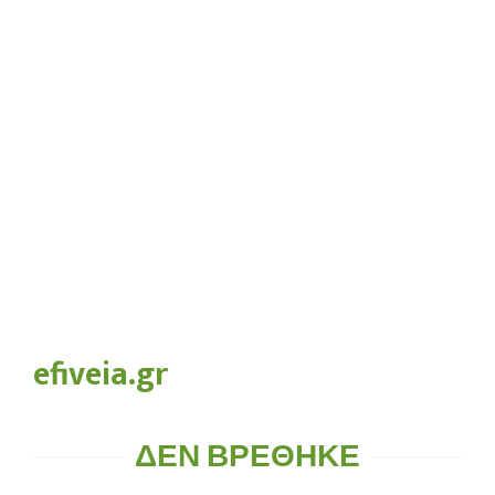
efiveia.gr
ΔΕΝ ΒΡΈΘΗΚΕ