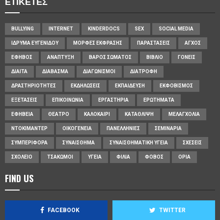
ΕΤΙΚΈΤΕΣ
BULLYING
INTERNET
KINDERDOCS
SEX
SOCIAL MEDIA
ΊΔΡΥΜΑ ΕΥΓΕΝΊΔΟΥ
ΜΟΡΦΈΣ ΈΚΦΡΑΣΗΣ
ΠΑΡΑΣΤΆΣΕΙΣ
ΆΓΧΟΣ
ΈΦΗΒΟΣ
ΑΝΆΠΤΥΞΗ
ΒΆΡΟΣ ΣΏΜΑΤΟΣ
ΒΙΒΛΊΟ
ΓΟΝΕΊΣ
ΔΊΑΙΤΑ
ΔΙΆΒΑΣΜΑ
ΔΙΑΓΩΝΙΣΜΟΊ
ΔΙΑΤΡΟΦΉ
ΔΡΑΣΤΗΡΙΌΤΗΤΕΣ
ΕΚΔΗΛΏΣΕΙΣ
ΕΚΠΑΊΔΕΥΣΗ
ΕΚΦΟΒΙΣΜΌΣ
ΕΞΕΤΆΣΕΙΣ
ΕΠΙΚΟΙΝΩΝΊΑ
ΕΡΓΑΣΤΉΡΙΑ
ΕΡΩΤΉΜΑΤΑ
ΕΦΗΒΕΊΑ
ΘΈΑΤΡΟ
ΚΑΛΟΚΑΊΡΙ
ΚΑΤΆΘΛΙΨΗ
ΜΕΛΑΓΧΟΛΊΑ
ΝΤΟΚΙΜΑΝΤΈΡ
ΟΙΚΟΓΈΝΕΙΑ
ΠΑΝΕΛΛΉΝΙΕΣ
ΣΕΜΙΝΆΡΙΑ
ΣΥΜΠΕΡΙΦΟΡΆ
ΣΥΝΑΊΣΘΗΜΑ
ΣΥΝΑΙΣΘΗΜΑΤΙΚΉ ΥΓΕΊΑ
ΣΧΈΣΕΙΣ
ΣΧΟΛΕΊΟ
ΤΣΑΚΩΜΟΊ
ΥΓΕΊΑ
ΦΙΛΊΑ
ΦΌΒΟΣ
ΌΡΙΑ
FIND US
FACEBOOK
TWITTER