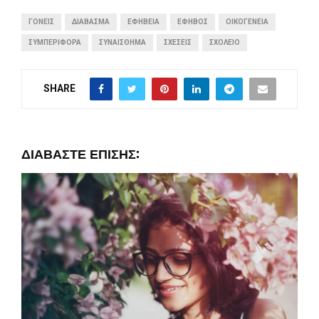
ΓΟΝΕΊΣ
ΔΙΆΒΑΣΜΑ
ΕΦΗΒΕΊΑ
ΈΦΗΒΟΣ
ΟΙΚΟΓΈΝΕΙΑ
ΣΥΜΠΕΡΙΦΟΡΆ
ΣΥΝΑΊΣΘΗΜΑ
ΣΧΈΣΕΙΣ
ΣΧΟΛΕΊΟ
SHARE
ΔΙΑΒΆΣΤΕ ΕΠΊΣΗΣ: