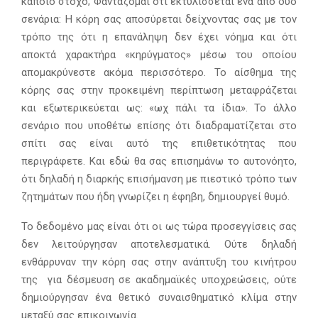
κάποιο στόχο; Φαντάζομαι ότι εκτυλίσσεται ένα από δύο
σενάρια: Η κόρη σας αποσύρεται δείχνοντας σας με τον
τρόπο της ότι η επανάληψη δεν έχει νόημα και ότι
αποκτά χαρακτήρα «κηρύγματος» μέσω του οποίου
απομακρύνεστε ακόμα περισσότερο. Το αίσθημα της
κόρης σας στην προκειμένη περίπτωση μεταφράζεται
και εξωτερικεύεται ως: «ωχ πάλι τα ίδια». Το άλλο
σενάριο που υποθέτω επίσης ότι διαδραματίζεται στο
σπίτι σας είναι αυτό της επιθετικότητας που
περιγράφετε. Και εδώ θα σας επισημάνω το αυτονόητο,
ότι δηλαδή η διαρκής επισήμανση με πιεστικό τρόπο των
ζητημάτων που ήδη γνωρίζει η έφηβη, δημιουργεί θυμό.
Το δεδομένο μας είναι ότι οι ως τώρα προσεγγίσεις σας
δεν λειτούργησαν αποτελεσματικά. Ούτε δηλαδή
ενθάρρυναν την κόρη σας στην ανάπτυξη του κινήτρου
της για δέσμευση σε ακαδημαϊκές υποχρεώσεις, ούτε
δημιούργησαν ένα θετικό συναισθηματικό κλίμα στην
μεταξύ σας επικοινωνία.