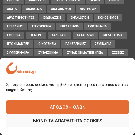
ΈΦΗΒΟΣ
ΑΝΆΠΤΥΞΗ
ΒΆΡΟΣ ΣΏΜΑΤΟΣ
ΒΙΒΛΊΟ
ΓΟΝΕΊΣ
ΔΊΑΙΤΑ
ΔΙΆΒΑΣΜΑ
ΔΙΑΓΩΝΙΣΜΟΊ
ΔΙΑΤΡΟΦΉ
ΔΡΑΣΤΗΡΙΌΤΗΤΕΣ
ΕΚΔΗΛΏΣΕΙΣ
ΕΚΠΑΊΔΕΥΣΗ
ΕΚΦΟΒΙΣΜΌΣ
ΕΞΕΤΆΣΕΙΣ
ΕΠΙΚΟΙΝΩΝΊΑ
ΕΡΓΑΣΤΉΡΙΑ
ΕΡΩΤΉΜΑΤΑ
ΕΦΗΒΕΊΑ
ΘΈΑΤΡΟ
ΚΑΛΟΚΑΊΡΙ
ΚΑΤΆΘΛΙΨΗ
ΜΕΛΑΓΧΟΛΊΑ
ΝΤΟΚΙΜΑΝΤΈΡ
ΟΙΚΟΓΈΝΕΙΑ
ΠΑΝΕΛΛΉΝΙΕΣ
ΣΕΜΙΝΆΡΙΑ
ΣΥΜΠΕΡΙΦΟΡΆ
ΣΥΝΑΊΣΘΗΜΑ
ΣΥΝΑΙΣΘΗΜΑΤΙΚΉ ΥΓΕΊΑ
ΣΧΈΣΕΙΣ
ΣΧΟΛΕΊΟ
ΤΣΑΚΩΜΟΊ
ΥΓΕΊΑ
ΦΙΛΊΑ
ΦΌΒΟΣ
ΌΡΙΑ
FIND US
Χρησιμοποιούμε cookies για τη βελτιστοποίηση του ιστοτόπου και των
υπηρεσιών μας.
FACEBOOK
TWITTER
ΑΠΟΔΟΧΉ ΌΛΩΝ
INSTAGRAM
PINTEREST
ΜΌΝΟ ΤΑ ΑΠΑΡΑΊΤΗΤΑ COOKIES
YOUTUBE